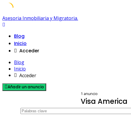
Skip
Asesoria Inmobiliaria y Migratoria.
to
content
Blog
Inicio
Acceder
Blog
Inicio
Acceder
Añadir un anuncio
1 anuncio
Visa America